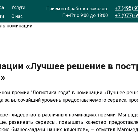
са
Услуги
+7 (495) 
Прием и обработка заказов:
Пн-Пт с 9:00 до 18:00
+7 (977) 
ти
О нас
ель номинации
нации «Лучшее решение в пост
и»
ьной премии "Логистика года" в номинации «Лучшее реше
да за высочайший уровень предоставляемого сервиса, пр
ерет лидерство в различных номинациях премии. Мы рады
ше, развивать сервисы, повышать качество предоставл
кие бизнес-задачи наших клиентов», – отметил Магомед 