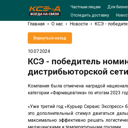
Частным лицам
Для бизне
Отследить доставку
Новос
Главная
О нас
Новости
КСЭ - победит
Вернуться назад
10.07.2024
КСЭ - победитель номи
дистрибьюторской сет
Компания была отмечена наградой национал
категории «Фармацевтика» по итогам 2023 го
«Уже третий год «Курьер Сервис Экспресс» б
это дополнительный стимул двигаться даль
максимально эффективно решать логистичес
медицинскими и температурными грузами.