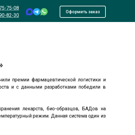
975-75-08
Оформить заказ
690-82-30
»
учили премии фармацевтической логистики и
арств и с данными разработками победили в
ранения лекарств, био-образцов, БАДов на
температурный режим. Данная система один из